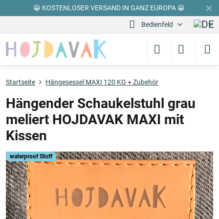
✕
😀 KOSTENLOSER VERSAND IN GANZ EUROPA 😀
Bedienfeld
Startseite
Hängesessel MAXI 120 KG + Zubehör
Hängender Schaukelstuhl grau
meliert HOJDAVAK MAXI mit
Kissen
waterproof Stoff