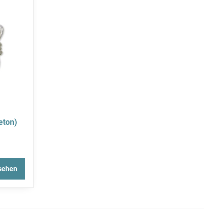
eton)
sehen