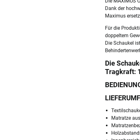
Die MAXIMUS OUT
Dank der hochwe
Maximus ersetzt
Für die Produkt
doppeltem Geweb
Die Schaukel is
Behindertenwerk
Die Schauk
Tragkraft: 
BEDIENUN
LIEFERUM
Textilschauk
Matratze au
Matratzenbez
Holzabstand