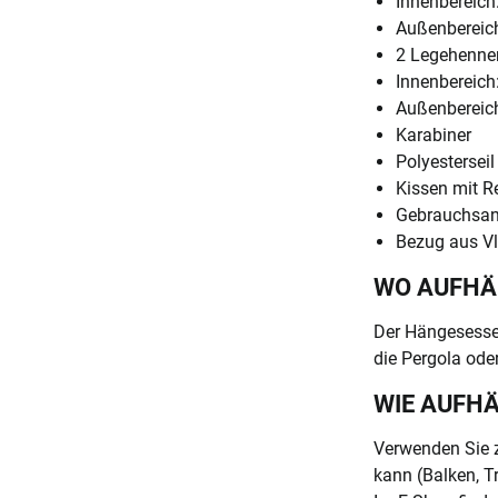
Innenbereich:
Außenbereich
2 Legehenne
Innenbereich:
Außenbereic
Karabiner
Polyestersei
Kissen mit R
Gebrauchsa
Bezug aus Vl
WO AUFH
Der Hängesessel
die Pergola oder
WIE AUFH
Verwenden Sie z
kann (Balken, T