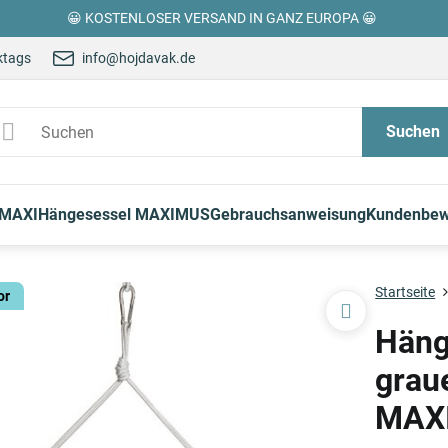
😀 KOSTENLOSER VERSAND IN GANZ EUROPA 😀
ktags
info@hojdavak.de
Suchen
 MAXI
Hängesessel MAXIMUS
Gebrauchsanweisung
Kundenbew
Startseite
or
Häng
grau
MAXI