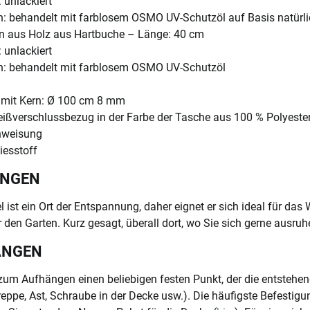
 unlackiert
: behandelt mit farblosem OSMO UV-Schutzöl auf Basis natürli
n aus Holz aus Hartbuche – Länge: 40 cm
 unlackiert
h: behandelt mit farblosem OSMO UV-Schutzöl
l mit Kern: Ø 100 cm 8 mm
eißverschlussbezug in der Farbe der Tasche aus 100 % Polyest
nweisung
iesstoff
ÄNGEN
 ist ein Ort der Entspannung, daher eignet er sich ideal für da
 den Garten. Kurz gesagt, überall dort, wo Sie sich gerne ausruh
ÄNGEN
um Aufhängen einen beliebigen festen Punkt, der die entstehe
reppe, Ast, Schraube in der Decke usw.). Die häufigste Befestig