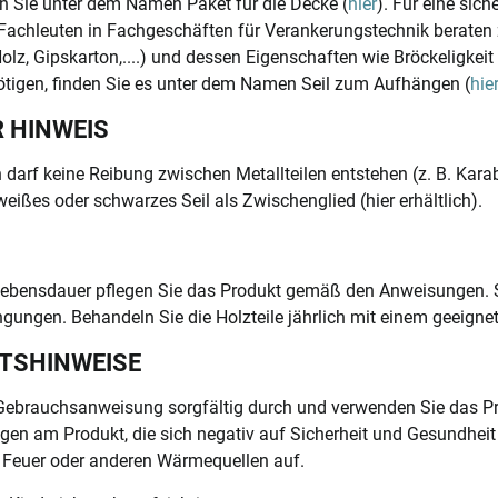
n Sie unter dem Namen Paket für die Decke (
hier
). Für eine sic
 Fachleuten in Fachgeschäften für Verankerungstechnik beraten
Holz, Gipskarton,....) und dessen Eigenschaften wie Bröckeligkei
tigen, finden Sie es unter dem Namen Seil zum Aufhängen (
hie
 HINWEIS
darf keine Reibung zwischen Metallteilen entstehen (z. B. Kar
eißes oder schwarzes Seil als Zwischenglied (hier erhältlich).
 Lebensdauer pflegen Sie das Produkt gemäß den Anweisungen. 
gungen. Behandeln Sie die Holzteile jährlich mit einem geeigne
ITSHINWEISE
e Gebrauchsanweisung sorgfältig durch und verwenden Sie das 
en am Produkt, die sich negativ auf Sicherheit und Gesundheit 
 Feuer oder anderen Wärmequellen auf.