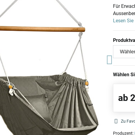
Für Erwach
Aussenbere
Lesen Sie
Produktva
Wählen S
ab 
Zu Favo
Produzent: