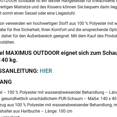
DOOR Schaukel ist ein textiler Hängesessel für Erwachsene, d
rtigen Matratze und des Kissens können Sie bequem darin liege
 somit einen Sessel oder eine Liegestuhl.
ion verwenden wir hochwertigen Stoff aus 100 % Polyester mit
e für Ihre Sicherheit, Ihren Komfort und die ansprechende Optik
t daher für den Außenbereich geeignet. Mit dem Kauf des Produk
stätten.
el MAXIMUS OUTDOOR eignet sich zum Schauk
140 kg.
GSANLEITUNG:
HIER
FANG
el – 100 % Polyester mit wasserabweisender Behandlung – Läng
s gesundheitlich unschädlichem PUR-Schaum – Maße: 140 x 4
ug aus 100 % Polyester mit wasserabweisender Behandlung, mi
shalter aus Hartbuche – Länge: 100 cm