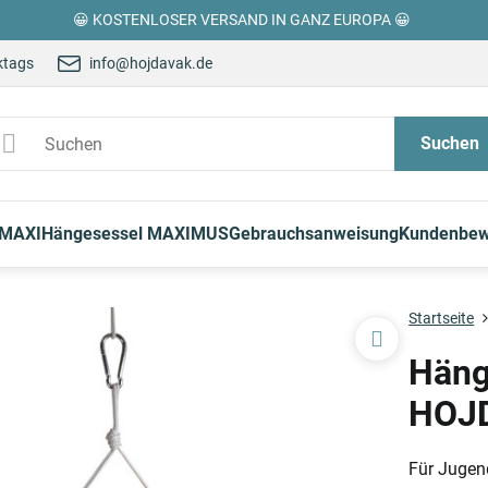
😀 KOSTENLOSER VERSAND IN GANZ EUROPA 😀
ktags
info@hojdavak.de
Suchen
 MAXI
Hängesessel MAXIMUS
Gebrauchsanweisung
Kundenbew
Startseite
Häng
HOJD
Für Jugen