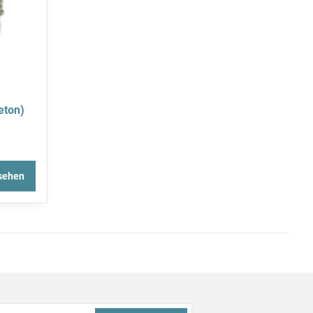
eton)
sehen