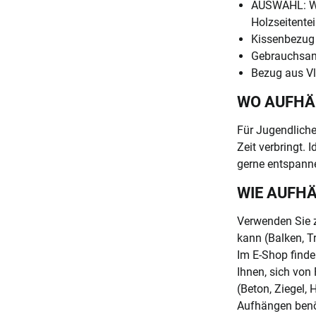
AUSWAHL: We
Holzseitentei
Kissenbezug 
Gebrauchsa
Bezug aus Vl
WO AUFH
Für Jugendliche
Zeit verbringt.
gerne entspann
WIE AUFH
Verwenden Sie z
kann (Balken, T
Im E-Shop finde
Ihnen, sich von
(Beton, Ziegel, 
Aufhängen benö