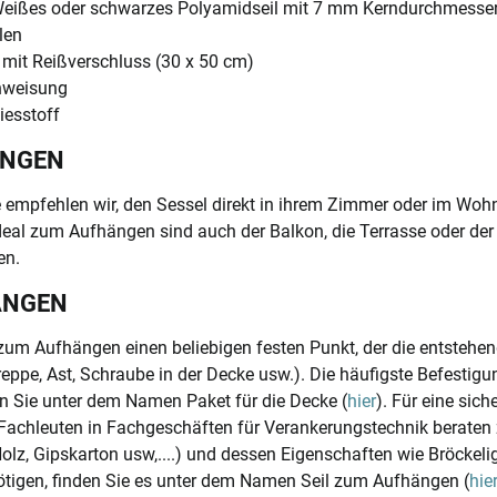
ißes oder schwarzes Polyamidseil mit 7 mm Kerndurchmesser 
len
mit Reißverschluss (30 x 50 cm)
nweisung
iesstoff
ÄNGEN
 empfehlen wir, den Sessel direkt in ihrem Zimmer oder im Wo
 Ideal zum Aufhängen sind auch der Balkon, die Terrasse oder der
en.
ÄNGEN
um Aufhängen einen beliebigen festen Punkt, der die entstehe
reppe, Ast, Schraube in der Decke usw.). Die häufigste Befestig
n Sie unter dem Namen Paket für die Decke (
hier
). Für eine sic
 Fachleuten in Fachgeschäften für Verankerungstechnik beraten
Holz, Gipskarton usw,....) und dessen Eigenschaften wie Bröckeli
tigen, finden Sie es unter dem Namen Seil zum Aufhängen (
hie