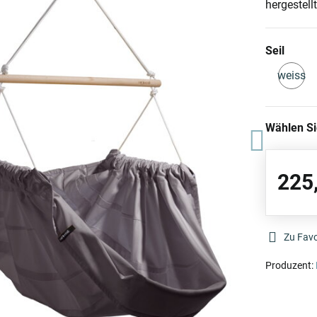
hergestell
Seil
weiss
A
L
Wählen S
225
Zu Favo
Produzent: