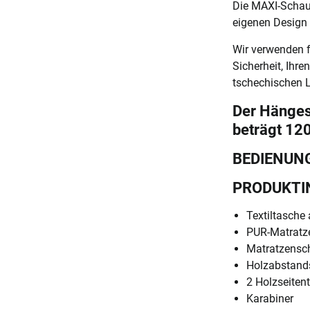
Die MAXI-Schauk
eigenen Design 
Wir verwenden f
Sicherheit, Ihr
tschechischen L
Der Hänges
beträgt 120
BEDIENUN
PRODUKTI
Textiltasche
PUR-Matratze
Matratzensch
Holzabstand
2 Holzseiten
Karabiner