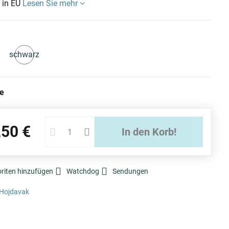
t in EU
Lesen Sie mehr
schwarz
uf
Auf
ager
Lager
ie
,50 €
In den Korb!
riten hinzufügen
Watchdog
Sendungen
Hojdavak