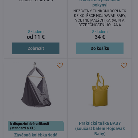
pokyny!
NEZBYTNÝ FUNKČNÍ DOPLNĚK
KE KOLÉBCE HOJDAVAK BABY,
VČETNĚ MALÝCH KARABIN A
BEZPEČNOSTNÍHO LANA
Skladem
Skladem
od 11 €
34 €
Zobrazit
Do košíku
Praktická taška BABY
k dispozici dvě velikosti
(standard a XL)
(součást balení Hojdavak
Baby)
Závěsná kolébka šedá