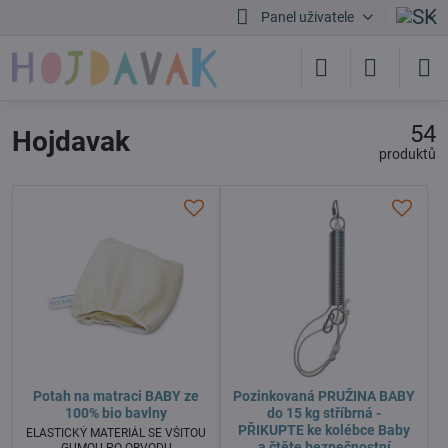
Panel uživatele
54
Hojdavak
produktů
Potah na matraci BABY ze
Pozinkovaná PRUŽINA BABY
100% bio bavlny
do 15 kg stříbrná -
PŘIKUPTE ke kolébce Baby
ELASTICKÝ MATERIÁL SE VŠITOU
a čtěte bezpečnostní
GUMOU PO OBVODU