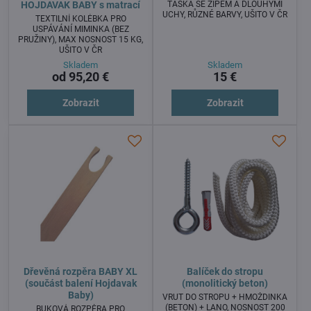
TAŠKA SE ZIPEM A DLOUHÝMI
HOJDAVAK BABY s matrací
UCHY, RŮZNÉ BARVY, UŠITO V ČR
TEXTILNÍ KOLÉBKA PRO
USPÁVÁNÍ MIMINKA (BEZ
PRUŽINY), MAX NOSNOST 15 KG,
UŠITO V ČR
Skladem
Skladem
od 95,20 €
15 €
Zobrazit
Zobrazit
Dřevěná rozpěra BABY XL
Balíček do stropu
(součást balení Hojdavak
(monolitický beton)
Baby)
VRUT DO STROPU + HMOŽDINKA
(BETON) + LANO, NOSNOST 200
BUKOVÁ ROZPĚRA PRO