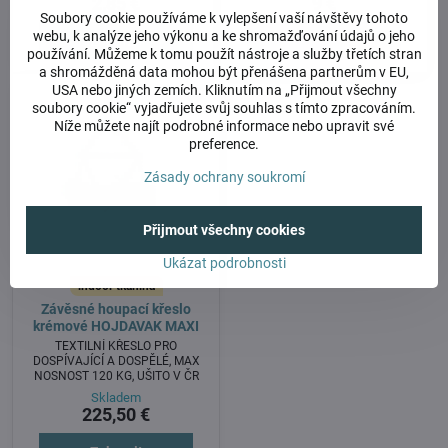
2,85 €
9 €
Soubory cookie používáme k vylepšení vaší návštěvy tohoto
webu, k analýze jeho výkonu a ke shromažďování údajů o jeho
Zobrazit
Do košíku
používání. Můžeme k tomu použít nástroje a služby třetích stran
a shromážděná data mohou být přenášena partnerům v EU,
USA nebo jiných zemích. Kliknutím na „Přijmout všechny
soubory cookie“ vyjadřujete svůj souhlas s tímto zpracováním.
Níže můžete najít podrobné informace nebo upravit své
preference.
Zásady ochrany soukromí
Přijmout všechny cookies
Ukázat podrobnosti
indoor tkanina
Závěsné houpací křeslo
krémové HOJDAVAK MAXI
TEXTILNÍ KŘESLO PRO
DOSPÍVAJÍCÍ A DOSPĚLÉ, MAX
NOSNOST 120 KG, UŠITO V ČR
Skladem
225,50 €